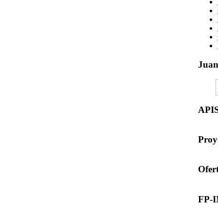
Jua
API
Proy
Ofer
FP-