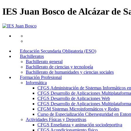
IES Juan Bosco de Alcázar de S
Educación Secundaria Obligatoria (ESO)
Bachilleratos
Bachillerato general
Bachillerato de ciencias y tecnología
Bachillerato de humanidades y ciencias sociales
Formación Profesional
Informática
CFGS Administración de Sistemas Informáticos e
CFGS Desarrollo de Aplicaciones Multiplataforma
CFGS Desarrollo de Aplicaciones Web
CFGS Desarrollo de Aplicaciones Multiplataforma 
CFGM Sistemas Microinformáticos y Redes
Curso de Especialización Ciberseguridad en Entorn
Actividades Físicas y Deportivas
CFGS Enseñanza y animación sociodeportiva
CFGS Acondicionamiento físico