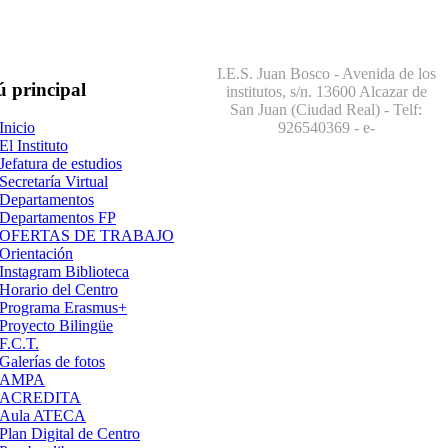
I.E.S. Juan Bosco - Avenida de los
ú
principal
institutos, s/n. 13600 Alcazar de
San Juan (Ciudad Real) - Telf:
926540369
- e-
Inicio
El Instituto
Jefatura de estudios
Secretaría Virtual
Departamentos
Departamentos FP
OFERTAS DE TRABAJO
Orientación
Instagram Biblioteca
Horario del Centro
Programa Erasmus+
Proyecto Bilingüe
F.C.T.
Galerías de fotos
AMPA
ACREDITA
Aula ATECA
Plan Digital de Centro