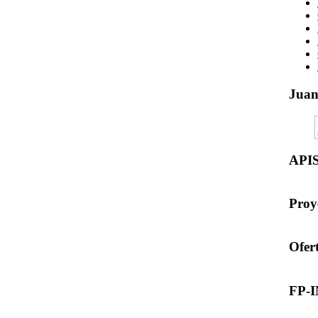
Jua
API
Proy
Ofer
FP-