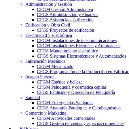
Administración y Gestión
CFGM Gestión Administrativa
CFGS Administración y Finanzas
CFGS Asistencia a la dirección
Edificación y Obra Civil
CFGS Proyectos de edificación
Electricidad y Electrónica
CFGM Instalaciones de telecomunicaciones
CFGM Instalaciones Eléctricas y Automáticas
CFGS Mantenimiento electrónico
CFGS Sistemas Electrotécnicos y Automatizados
Fabricación Mecánica
CFGM Mecanizado
CFGS Programación de la Producción en Fabrica
Imagen Personal
CFGM Estética y belleza
CFGM Peluquería y cosmética capilar
CFGS Estilismo y Dirección de Peluquería
Sanidad
CFGM Emergencias Sanitarias
CFGS Anatomía Patológica y Citodiagnóstico
Comercio y Marketing
CFGM Actividades comerciales
CFGS Gestión de ventas y espacios comerciales
FP Básica