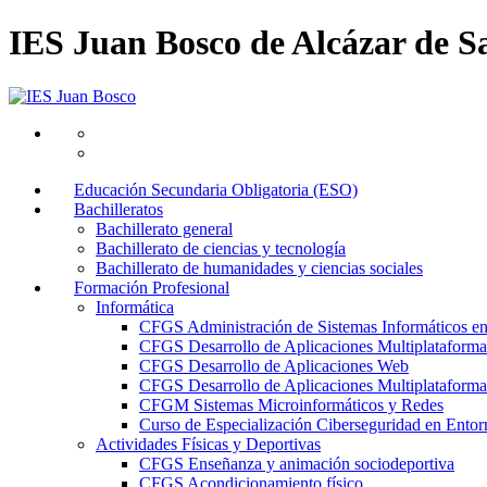
IES Juan Bosco de Alcázar de S
Educación Secundaria Obligatoria (ESO)
Bachilleratos
Bachillerato general
Bachillerato de ciencias y tecnología
Bachillerato de humanidades y ciencias sociales
Formación Profesional
Informática
CFGS Administración de Sistemas Informáticos e
CFGS Desarrollo de Aplicaciones Multiplataforma
CFGS Desarrollo de Aplicaciones Web
CFGS Desarrollo de Aplicaciones Multiplataforma 
CFGM Sistemas Microinformáticos y Redes
Curso de Especialización Ciberseguridad en Entorn
Actividades Físicas y Deportivas
CFGS Enseñanza y animación sociodeportiva
CFGS Acondicionamiento físico