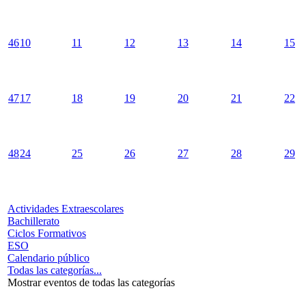
46
10
11
12
13
14
15
47
17
18
19
20
21
22
48
24
25
26
27
28
29
Actividades Extraescolares
Bachillerato
Ciclos Formativos
ESO
Calendario público
Todas las categorías...
Mostrar eventos de todas las categorías