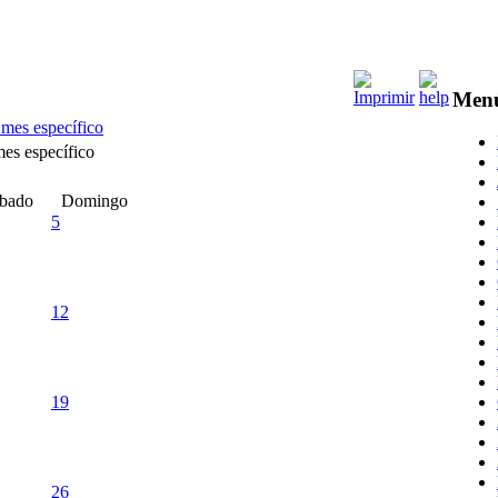
Men
 mes específico
bado
Domingo
5
12
19
26