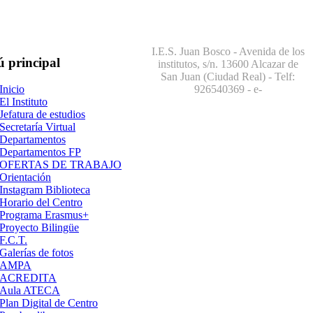
I.E.S. Juan Bosco - Avenida de los
ú
principal
institutos, s/n. 13600 Alcazar de
San Juan (Ciudad Real) - Telf:
926540369
- e-
Inicio
El Instituto
Jefatura de estudios
Secretaría Virtual
Departamentos
Departamentos FP
OFERTAS DE TRABAJO
Orientación
Instagram Biblioteca
Horario del Centro
Programa Erasmus+
Proyecto Bilingüe
F.C.T.
Galerías de fotos
AMPA
ACREDITA
Aula ATECA
Plan Digital de Centro