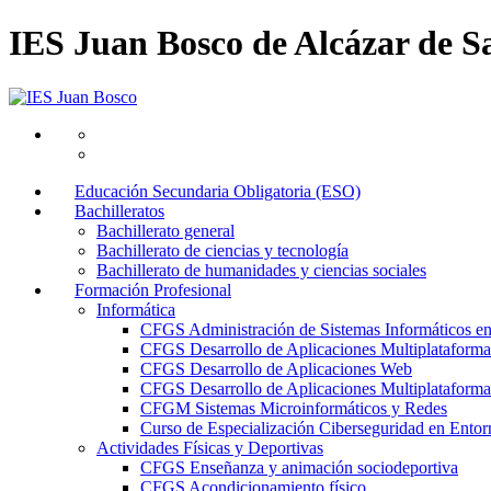
IES Juan Bosco de Alcázar de S
Educación Secundaria Obligatoria (ESO)
Bachilleratos
Bachillerato general
Bachillerato de ciencias y tecnología
Bachillerato de humanidades y ciencias sociales
Formación Profesional
Informática
CFGS Administración de Sistemas Informáticos e
CFGS Desarrollo de Aplicaciones Multiplataforma
CFGS Desarrollo de Aplicaciones Web
CFGS Desarrollo de Aplicaciones Multiplataforma 
CFGM Sistemas Microinformáticos y Redes
Curso de Especialización Ciberseguridad en Entorn
Actividades Físicas y Deportivas
CFGS Enseñanza y animación sociodeportiva
CFGS Acondicionamiento físico