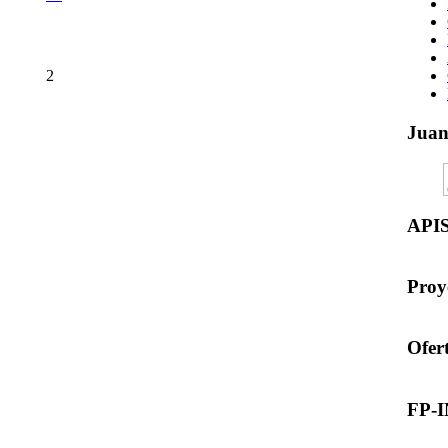
2
Jua
API
Proy
Ofer
FP-