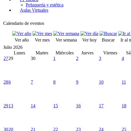
Peluquería y estética
Aulas Virtuales
Calendario de eventos
Ver año
Ver mes
Ver semana
Ver hoy
Buscar
Ir al
Julio 2026
Lunes
Martes
Miércoles
Jueves
Viernes
Sá
27
29
30
1
2
3
4
28
6
7
8
9
10
11
29
13
14
15
16
17
18
30
20
21
22
23
24
25