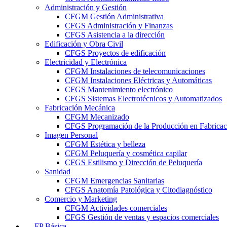
Administración y Gestión
CFGM Gestión Administrativa
CFGS Administración y Finanzas
CFGS Asistencia a la dirección
Edificación y Obra Civil
CFGS Proyectos de edificación
Electricidad y Electrónica
CFGM Instalaciones de telecomunicaciones
CFGM Instalaciones Eléctricas y Automáticas
CFGS Mantenimiento electrónico
CFGS Sistemas Electrotécnicos y Automatizados
Fabricación Mecánica
CFGM Mecanizado
CFGS Programación de la Producción en Fabrica
Imagen Personal
CFGM Estética y belleza
CFGM Peluquería y cosmética capilar
CFGS Estilismo y Dirección de Peluquería
Sanidad
CFGM Emergencias Sanitarias
CFGS Anatomía Patológica y Citodiagnóstico
Comercio y Marketing
CFGM Actividades comerciales
CFGS Gestión de ventas y espacios comerciales
FP Básica