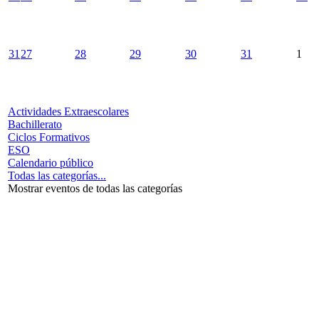
31
27
28
29
30
31
1
Actividades Extraescolares
Bachillerato
Ciclos Formativos
ESO
Calendario público
Todas las categorías...
Mostrar eventos de todas las categorías