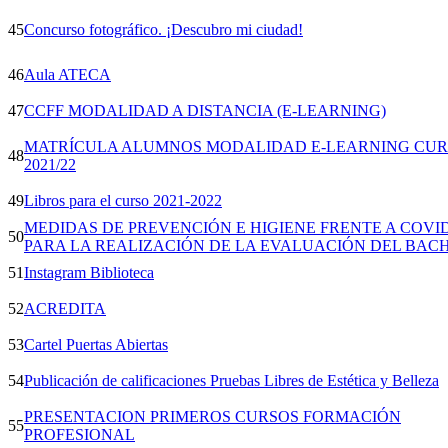
45
Concurso fotográfico. ¡Descubro mi ciudad!
46
Aula ATECA
47
CCFF MODALIDAD A DISTANCIA (E-LEARNING)
MATRÍCULA ALUMNOS MODALIDAD E-LEARNING CU
48
2021/22
49
Libros para el curso 2021-2022
MEDIDAS DE PREVENCIÓN E HIGIENE FRENTE A COVID
50
PARA LA REALIZACIÓN DE LA EVALUACIÓN DEL BAC
51
Instagram Biblioteca
52
ACREDITA
53
Cartel Puertas Abiertas
54
Publicación de calificaciones Pruebas Libres de Estética y Belleza
PRESENTACION PRIMEROS CURSOS FORMACIÓN
55
PROFESIONAL