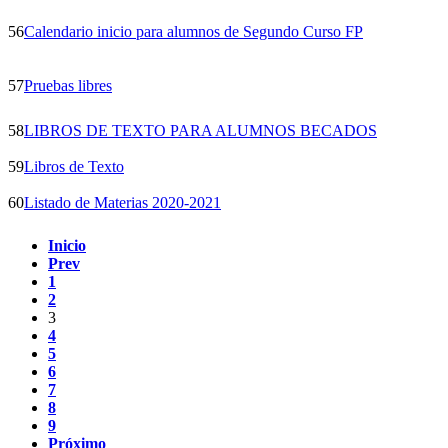
56
Calendario inicio para alumnos de Segundo Curso FP
57
Pruebas libres
58
LIBROS DE TEXTO PARA ALUMNOS BECADOS
59
Libros de Texto
60
Listado de Materias 2020-2021
Inicio
Prev
1
2
3
4
5
6
7
8
9
Próximo