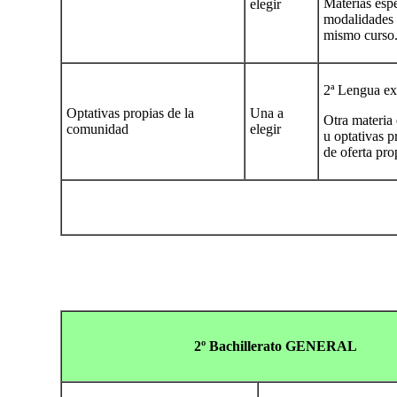
Materias espe
elegir
modalidades d
mismo curso
2ª Lengua ext
Optativas propias de la
Una a
Otra materia
comunidad
elegir
u optativas 
de oferta pro
2º Bachillerato GENERAL