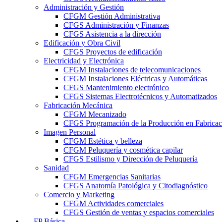
Administración y Gestión
CFGM Gestión Administrativa
CFGS Administración y Finanzas
CFGS Asistencia a la dirección
Edificación y Obra Civil
CFGS Proyectos de edificación
Electricidad y Electrónica
CFGM Instalaciones de telecomunicaciones
CFGM Instalaciones Eléctricas y Automáticas
CFGS Mantenimiento electrónico
CFGS Sistemas Electrotécnicos y Automatizados
Fabricación Mecánica
CFGM Mecanizado
CFGS Programación de la Producción en Fabrica
Imagen Personal
CFGM Estética y belleza
CFGM Peluquería y cosmética capilar
CFGS Estilismo y Dirección de Peluquería
Sanidad
CFGM Emergencias Sanitarias
CFGS Anatomía Patológica y Citodiagnóstico
Comercio y Marketing
CFGM Actividades comerciales
CFGS Gestión de ventas y espacios comerciales
FP Básica