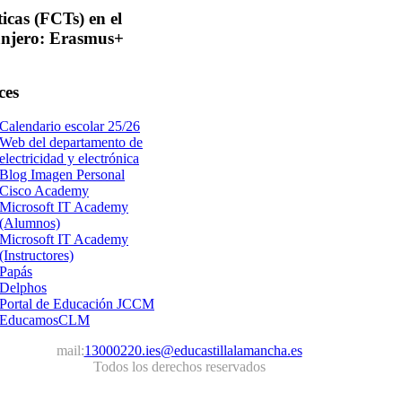
ticas
(FCTs) en el
anjero: Erasmus+
ces
Calendario escolar 25/26
Web del departamento de
electricidad y electrónica
Blog Imagen Personal
Cisco Academy
Microsoft IT Academy
(Alumnos)
Microsoft IT Academy
(Instructores)
Papás
Delphos
Portal de Educación JCCM
EducamosCLM
mail:
13000220.ies@educastillalamancha.es
Todos los derechos reservados