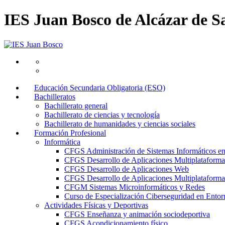
IES Juan Bosco de Alcázar de S
Educación Secundaria Obligatoria (ESO)
Bachilleratos
Bachillerato general
Bachillerato de ciencias y tecnología
Bachillerato de humanidades y ciencias sociales
Formación Profesional
Informática
CFGS Administración de Sistemas Informáticos e
CFGS Desarrollo de Aplicaciones Multiplataforma
CFGS Desarrollo de Aplicaciones Web
CFGS Desarrollo de Aplicaciones Multiplataforma 
CFGM Sistemas Microinformáticos y Redes
Curso de Especialización Ciberseguridad en Entorn
Actividades Físicas y Deportivas
CFGS Enseñanza y animación sociodeportiva
CFGS Acondicionamiento físico