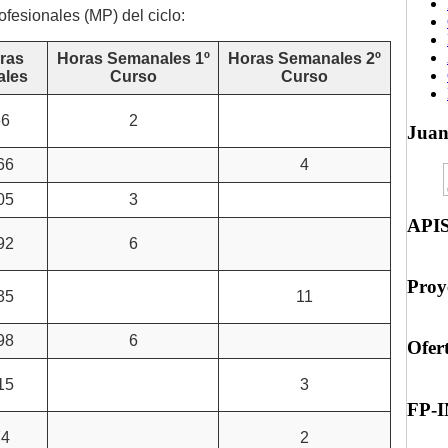
ofesionales (MP) del ciclo:
ras
Horas Semanales 1º
Horas Semanales 2º
ales
Curso
Curso
66
2
Jua
66
4
05
3
API
92
6
Proy
35
11
98
6
Ofer
15
3
FP-
74
2