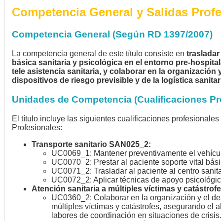
Competencia General y Salidas Prof
Competencia General (Según RD 1397/2007)
La competencia general de este título consiste en
trasladar
básica sanitaria y psicológica en el entorno pre-hospital
tele asistencia sanitaria, y colaborar en la organización
dispositivos de riesgo previsible y de la logística sanit
Unidades de Competencia (Cualificaciones Pr
El título incluye las siguientes cualificaciones profesional
Profesionales:
Transporte sanitario SAN025_2:
UC0069_1: Mantener preventivamente el vehículo 
UC0070_2: Prestar al paciente soporte vital bási
UC0071_2: Trasladar al paciente al centro sanitar
UC0072_2: Aplicar técnicas de apoyo psicológico 
Atención sanitaria a múltiples víctimas y catástro
UC0360_2: Colaborar en la organización y el desa
múltiples víctimas y catástrofes, asegurando el 
labores de coordinación en situaciones de crisis