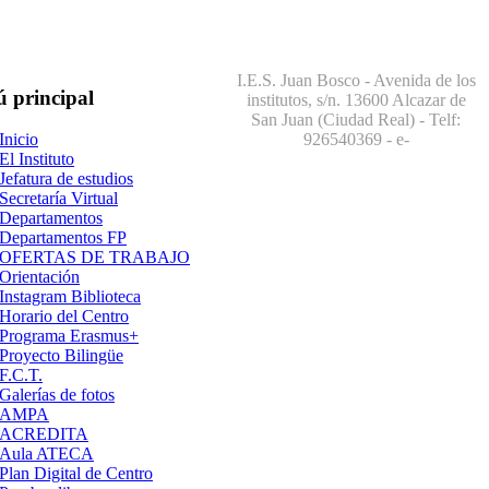
I.E.S. Juan Bosco - Avenida de los
ú
principal
institutos, s/n. 13600 Alcazar de
San Juan (Ciudad Real) - Telf:
926540369
- e-
Inicio
El Instituto
Jefatura de estudios
Secretaría Virtual
Departamentos
Departamentos FP
OFERTAS DE TRABAJO
Orientación
Instagram Biblioteca
Horario del Centro
Programa Erasmus+
Proyecto Bilingüe
F.C.T.
Galerías de fotos
AMPA
ACREDITA
Aula ATECA
Plan Digital de Centro