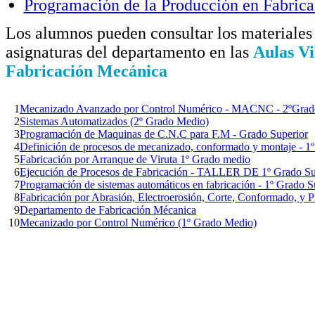
Programación de la Producción en Fabric
Los alumnos pueden consultar los materiales 
asignaturas del departamento en las
Aulas Vi
Fabricación Mecánica
1
Mecanizado Avanzado por Control Numérico - MACNC - 2ºGra
2
Sistemas Automatizados (2º Grado Medio)
3
Programación de Maquinas de C.N.C para F.M - Grado Superior
4
Definición de procesos de mecanizado, conformado y montaje - 1
5
Fabricación por Arranque de Viruta 1º Grado medio
6
Ejecución de Procesos de Fabricación - TALLER DE 1º Grado Su
7
Programación de sistemas automáticos en fabricación - 1º Grado S
8
Fabricación por Abrasión, Electroerosión, Corte, Conformado, y 
9
Departamento de Fabricación Mécanica
10
Mecanizado por Control Numérico (1º Grado Medio)