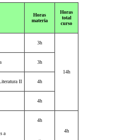
Horas
Horas
total
materia
curso
3h
a
3h
14h
iteratura II
4h
4h
4h
4h
s a