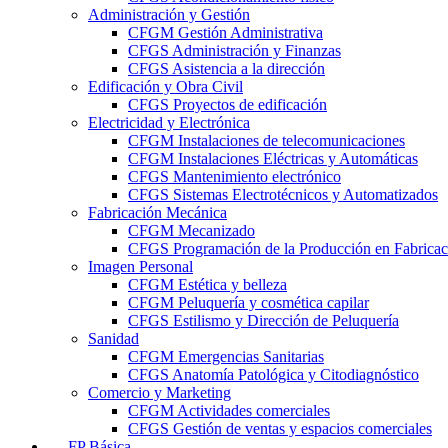
Administración y Gestión
CFGM Gestión Administrativa
CFGS Administración y Finanzas
CFGS Asistencia a la dirección
Edificación y Obra Civil
CFGS Proyectos de edificación
Electricidad y Electrónica
CFGM Instalaciones de telecomunicaciones
CFGM Instalaciones Eléctricas y Automáticas
CFGS Mantenimiento electrónico
CFGS Sistemas Electrotécnicos y Automatizados
Fabricación Mecánica
CFGM Mecanizado
CFGS Programación de la Producción en Fabrica
Imagen Personal
CFGM Estética y belleza
CFGM Peluquería y cosmética capilar
CFGS Estilismo y Dirección de Peluquería
Sanidad
CFGM Emergencias Sanitarias
CFGS Anatomía Patológica y Citodiagnóstico
Comercio y Marketing
CFGM Actividades comerciales
CFGS Gestión de ventas y espacios comerciales
FP Básica