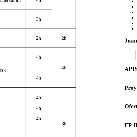
iteratura I
4h
3h
2h
2h
Jua
4h
4h
API
as a
4h
Proy
4h
Ofer
4h
4h
8h
FP-