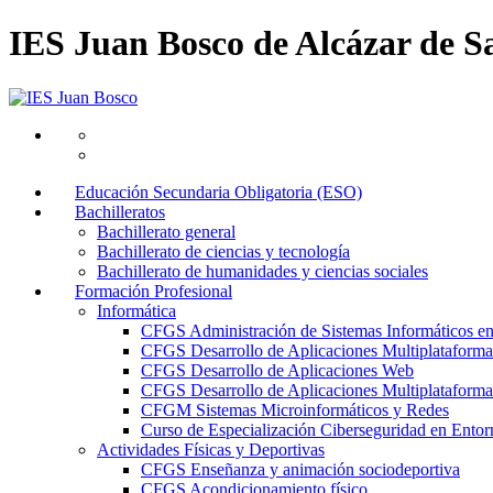
IES Juan Bosco de Alcázar de S
Educación Secundaria Obligatoria (ESO)
Bachilleratos
Bachillerato general
Bachillerato de ciencias y tecnología
Bachillerato de humanidades y ciencias sociales
Formación Profesional
Informática
CFGS Administración de Sistemas Informáticos e
CFGS Desarrollo de Aplicaciones Multiplataforma
CFGS Desarrollo de Aplicaciones Web
CFGS Desarrollo de Aplicaciones Multiplataforma 
CFGM Sistemas Microinformáticos y Redes
Curso de Especialización Ciberseguridad en Entorn
Actividades Físicas y Deportivas
CFGS Enseñanza y animación sociodeportiva
CFGS Acondicionamiento físico