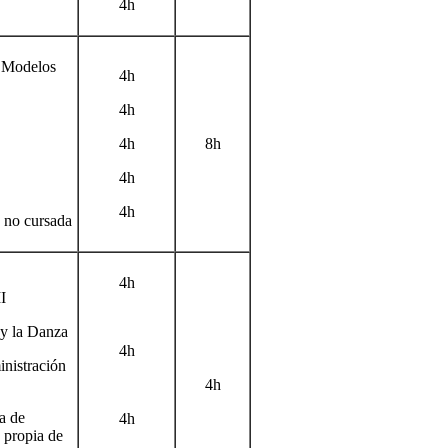
4h
 Modelos
4h
4h
4h
8h
4h
4h
a no cursada
4h
I
 y la Danza
4h
nistración
4h
a de
4h
 propia de