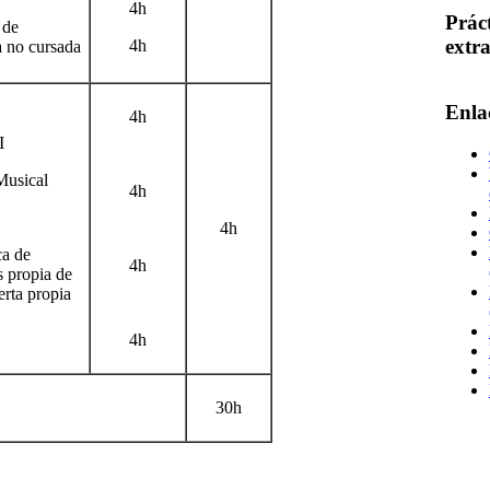
4h
Prác
 de
extr
4h
a no cursada
Enla
4h
I
Musical
4h
4h
ca de
4h
s propia de
erta propia
4h
30h