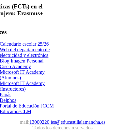
ticas
(FCTs) en el
anjero: Erasmus+
ces
Calendario escolar 25/26
Web del departamento de
electricidad y electrónica
Blog Imagen Personal
Cisco Academy
Microsoft IT Academy
(Alumnos)
Microsoft IT Academy
(Instructores)
Papás
Delphos
Portal de Educación JCCM
EducamosCLM
mail:
13000220.ies@educastillalamancha.es
Todos los derechos reservados