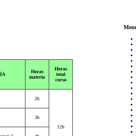
Men
Horas
Horas
GÍA
total
materia
curso
2h
3h
12h