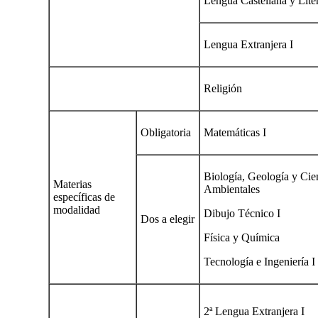
Lengua Castellana y Liter
Lengua Extranjera I
Religión
Obligatoria
Matemáticas I
Biología, Geología y Cie
Materias
Ambientales
específicas de
modalidad
Dibujo Técnico I
Dos a elegir
Física y Química
Tecnología e Ingeniería I
2ª Lengua Extranjera I