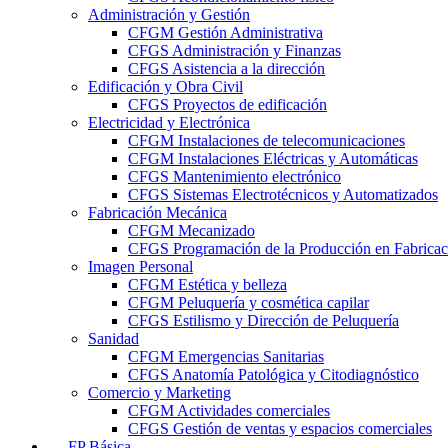
Administración y Gestión
CFGM Gestión Administrativa
CFGS Administración y Finanzas
CFGS Asistencia a la dirección
Edificación y Obra Civil
CFGS Proyectos de edificación
Electricidad y Electrónica
CFGM Instalaciones de telecomunicaciones
CFGM Instalaciones Eléctricas y Automáticas
CFGS Mantenimiento electrónico
CFGS Sistemas Electrotécnicos y Automatizados
Fabricación Mecánica
CFGM Mecanizado
CFGS Programación de la Producción en Fabrica
Imagen Personal
CFGM Estética y belleza
CFGM Peluquería y cosmética capilar
CFGS Estilismo y Dirección de Peluquería
Sanidad
CFGM Emergencias Sanitarias
CFGS Anatomía Patológica y Citodiagnóstico
Comercio y Marketing
CFGM Actividades comerciales
CFGS Gestión de ventas y espacios comerciales
FP Básica