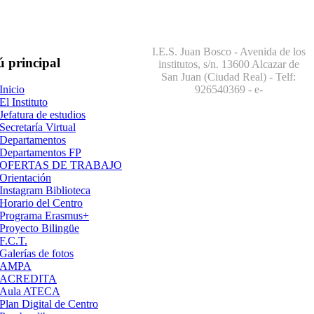
I.E.S. Juan Bosco - Avenida de los
ú
principal
institutos, s/n. 13600 Alcazar de
San Juan (Ciudad Real) - Telf:
926540369
- e-
Inicio
El Instituto
Jefatura de estudios
Secretaría Virtual
Departamentos
Departamentos FP
OFERTAS DE TRABAJO
Orientación
Instagram Biblioteca
Horario del Centro
Programa Erasmus+
Proyecto Bilingüe
F.C.T.
Galerías de fotos
AMPA
ACREDITA
Aula ATECA
Plan Digital de Centro