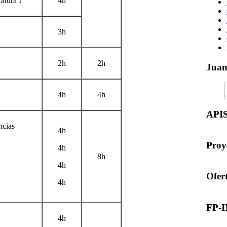
atura I
4h
3h
2h
2h
Jua
4h
4h
API
ncias
4h
Proy
4h
8h
4h
Ofer
4h
FP-
4h