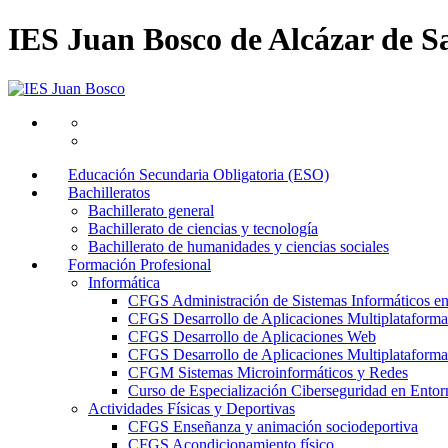
IES Juan Bosco de Alcázar de S
Educación Secundaria Obligatoria (ESO)
Bachilleratos
Bachillerato general
Bachillerato de ciencias y tecnología
Bachillerato de humanidades y ciencias sociales
Formación Profesional
Informática
CFGS Administración de Sistemas Informáticos e
CFGS Desarrollo de Aplicaciones Multiplataforma
CFGS Desarrollo de Aplicaciones Web
CFGS Desarrollo de Aplicaciones Multiplataforma 
CFGM Sistemas Microinformáticos y Redes
Curso de Especialización Ciberseguridad en Entorn
Actividades Físicas y Deportivas
CFGS Enseñanza y animación sociodeportiva
CFGS Acondicionamiento físico