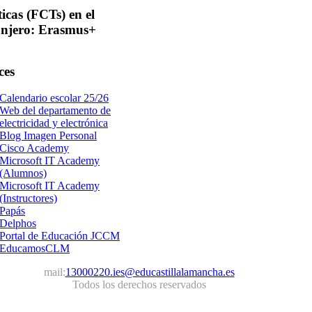
ticas
(FCTs) en el
anjero: Erasmus+
ces
Calendario escolar 25/26
Web del departamento de
electricidad y electrónica
Blog Imagen Personal
Cisco Academy
Microsoft IT Academy
(Alumnos)
Microsoft IT Academy
(Instructores)
Papás
Delphos
Portal de Educación JCCM
EducamosCLM
mail:
13000220.ies@educastillalamancha.es
Todos los derechos reservados