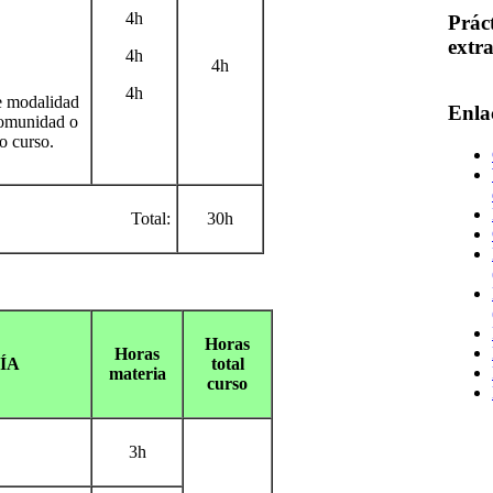
4h
Prác
extr
4h
4h
4h
de modalidad
Enla
 comunidad o
o curso.
Total:
30h
Horas
Horas
GÍA
total
materia
curso
3h