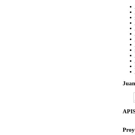
Jua
API
Proy