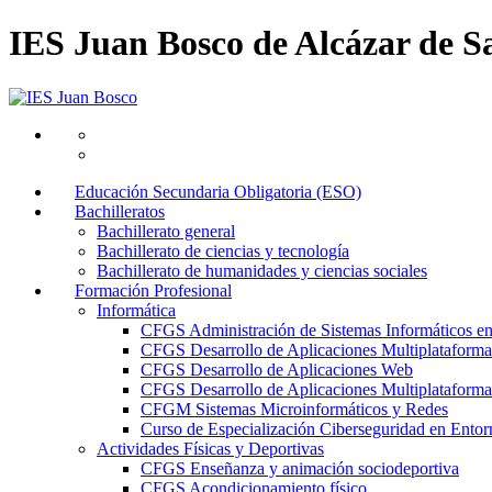
IES Juan Bosco de Alcázar de S
Educación Secundaria Obligatoria (ESO)
Bachilleratos
Bachillerato general
Bachillerato de ciencias y tecnología
Bachillerato de humanidades y ciencias sociales
Formación Profesional
Informática
CFGS Administración de Sistemas Informáticos e
CFGS Desarrollo de Aplicaciones Multiplataforma
CFGS Desarrollo de Aplicaciones Web
CFGS Desarrollo de Aplicaciones Multiplataforma 
CFGM Sistemas Microinformáticos y Redes
Curso de Especialización Ciberseguridad en Entorn
Actividades Físicas y Deportivas
CFGS Enseñanza y animación sociodeportiva
CFGS Acondicionamiento físico