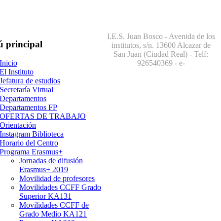
I.E.S. Juan Bosco - Avenida de los
ú
principal
institutos, s/n. 13600 Alcazar de
San Juan (Ciudad Real) - Telf:
926540369
- e-
Inicio
El Instituto
Jefatura de estudios
Secretaría Virtual
Departamentos
Departamentos FP
OFERTAS DE TRABAJO
Orientación
Instagram Biblioteca
Horario del Centro
Programa Erasmus+
Jornadas de difusión
Erasmus+ 2019
Movilidad de profesores
Movilidades CCFF Grado
Superior KA131
Movilidades CCFF de
Grado Medio KA121