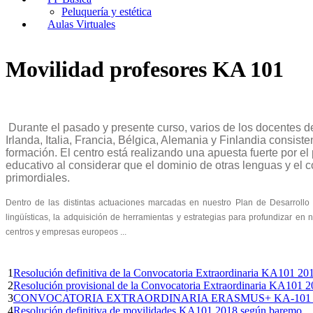
Peluquería y estética
Aulas Virtuales
Movilidad profesores KA 101
Durante el pasado y presente curso, varios de los docentes 
Irlanda, Italia, Francia, Bélgica, Alemania y Finlandia consis
formación. El centro está realizando una apuesta fuerte por e
educativo al considerar que el dominio de otras lenguas y el c
primordiales.
Dentro de las distintas actuaciones marcadas en nuestro Plan de Desarroll
lingüísticas, la adquisición de herramientas y estrategias para profundizar e
centros y empresas europeos ...
1
Resolución definitiva de la Convocatoria Extraordinaria KA101 
2
Resolución provisional de la Convocatoria Extraordinaria KA101
3
CONVOCATORIA EXTRAORDINARIA ERASMUS+ KA-101 20
4
Resolución definitiva de movilidades KA101 2018 según baremo