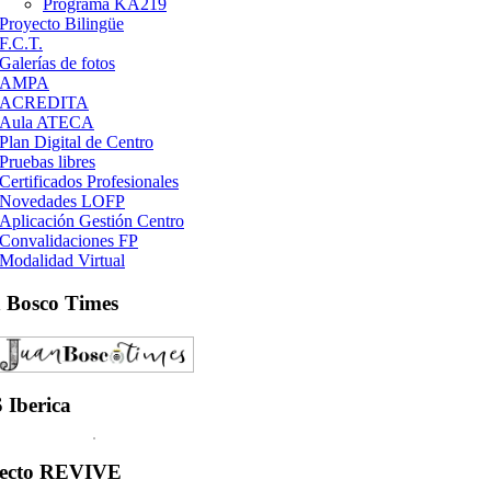
Programa KA219
Proyecto Bilingüe
F.C.T.
Galerías de fotos
AMPA
ACREDITA
Aula ATECA
Plan Digital de Centro
Pruebas libres
Certificados Profesionales
Novedades LOFP
Aplicación Gestión Centro
Convalidaciones FP
Modalidad Virtual
n
Bosco Times
S
Iberica
ecto
REVIVE