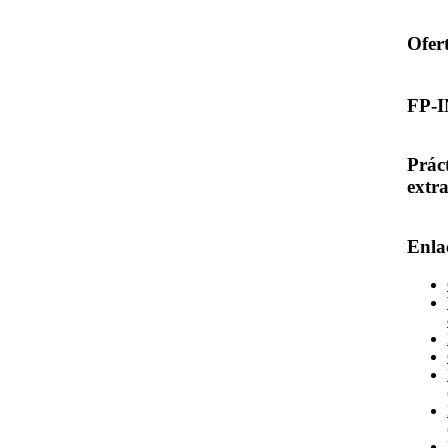
Ofer
FP-
Prác
extr
Enla