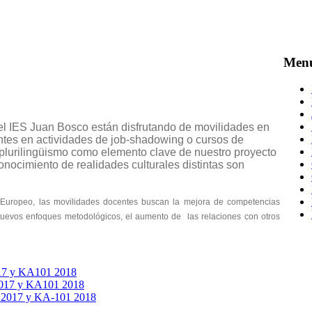
Men
del IES Juan Bosco están disfrutando de movilidades en
tentes en actividades de job-shadowing o cursos de
l plurilingüismo como elemento clave de nuestro proyecto
onocimiento de realidades culturales distintas son
o Europeo, las movilidades docentes buscan la mejora de competencias
n nuevos enfoques metodológicos, el aumento de las relaciones con otros
2017 y KA101 2018
 2017 y KA101 2018
17 y KA-101 2018