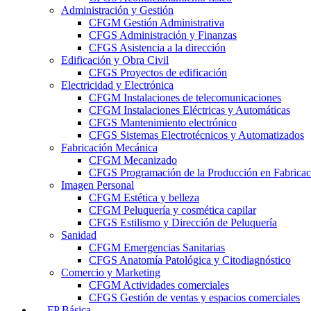
Administración y Gestión
CFGM Gestión Administrativa
CFGS Administración y Finanzas
CFGS Asistencia a la dirección
Edificación y Obra Civil
CFGS Proyectos de edificación
Electricidad y Electrónica
CFGM Instalaciones de telecomunicaciones
CFGM Instalaciones Eléctricas y Automáticas
CFGS Mantenimiento electrónico
CFGS Sistemas Electrotécnicos y Automatizados
Fabricación Mecánica
CFGM Mecanizado
CFGS Programación de la Producción en Fabrica
Imagen Personal
CFGM Estética y belleza
CFGM Peluquería y cosmética capilar
CFGS Estilismo y Dirección de Peluquería
Sanidad
CFGM Emergencias Sanitarias
CFGS Anatomía Patológica y Citodiagnóstico
Comercio y Marketing
CFGM Actividades comerciales
CFGS Gestión de ventas y espacios comerciales
FP Básica