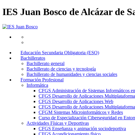
IES Juan Bosco de Alcázar de S
Educación Secundaria Obligatoria (ESO)
Bachilleratos
Bachillerato general
Bachillerato de ciencias y tecnología
Bachillerato de humanidades y ciencias sociales
Formación Profesional
Informática
CFGS Administración de Sistemas Informáticos e
CFGS Desarrollo de Aplicaciones Multiplataforma
CFGS Desarrollo de Aplicaciones Web
CFGS Desarrollo de Aplicaciones Multiplataforma 
CFGM Sistemas Microinformáticos y Redes
Curso de Especialización Ciberseguridad en Entorn
Actividades Físicas y Deportivas
CFGS Enseñanza y animación sociodeportiva
CFGS Acondicionamiento físico