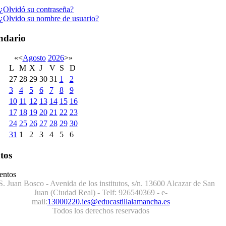
¿Olvidó su contraseña?
¿Olvido su nombre de usuario?
ndario
«
<
Agosto
2026
>
»
L
M
X
J
V
S
D
27
28
29
30
31
1
2
3
4
5
6
7
8
9
10
11
12
13
14
15
16
17
18
19
20
21
22
23
24
25
26
27
28
29
30
31
1
2
3
4
5
6
tos
entos
S. Juan Bosco - Avenida de los institutos, s/n. 13600 Alcazar de San
Juan (Ciudad Real) - Telf:
926540369
- e-
mail:
13000220.ies@educastillalamancha.es
Todos los derechos reservados