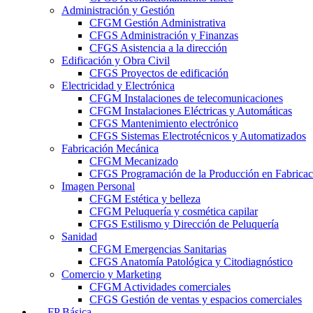
Administración y Gestión
CFGM Gestión Administrativa
CFGS Administración y Finanzas
CFGS Asistencia a la dirección
Edificación y Obra Civil
CFGS Proyectos de edificación
Electricidad y Electrónica
CFGM Instalaciones de telecomunicaciones
CFGM Instalaciones Eléctricas y Automáticas
CFGS Mantenimiento electrónico
CFGS Sistemas Electrotécnicos y Automatizados
Fabricación Mecánica
CFGM Mecanizado
CFGS Programación de la Producción en Fabrica
Imagen Personal
CFGM Estética y belleza
CFGM Peluquería y cosmética capilar
CFGS Estilismo y Dirección de Peluquería
Sanidad
CFGM Emergencias Sanitarias
CFGS Anatomía Patológica y Citodiagnóstico
Comercio y Marketing
CFGM Actividades comerciales
CFGS Gestión de ventas y espacios comerciales
FP Básica