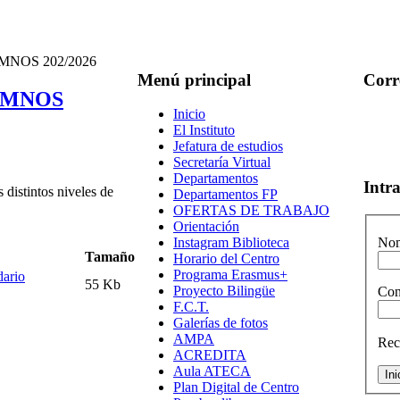
NOS 202/2026
Menú
principal
Corr
UMNOS
Inicio
El Instituto
Jefatura de estudios
Secretaría Virtual
Departamentos
Intr
 distintos niveles de
Departamentos FP
OFERTAS DE TRABAJO
Orientación
Instagram Biblioteca
Nom
Tamaño
Horario del Centro
Programa Erasmus+
dario
55 Kb
Proyecto Bilingüe
Con
F.C.T.
Galerías de fotos
AMPA
Rec
ACREDITA
Aula ATECA
Plan Digital de Centro