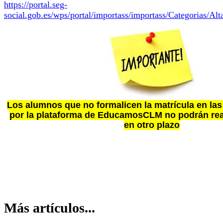
https://portal.seg-
social.gob.es/wps/portal/importass/importass/Categorias/
Los alumnos que no formalicen la matrícula en las
por la plataforma de EducamosCLM no podrán real
en otro plazo
Más artículos...