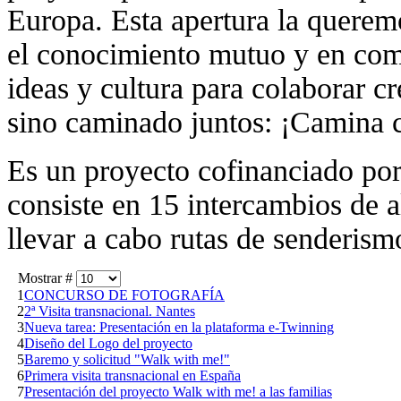
Europa. Esta apertura la querem
el conocimiento mutuo y en comp
ideas y cultura para colaborar cr
sino caminado juntos: ¡Camina
Es un proyecto cofinanciado po
consiste en 15 intercambios de 
llevar a cabo rutas de senderism
Mostrar #
1
CONCURSO DE FOTOGRAFÍA
2
2ª Visita transnacional. Nantes
3
Nueva tarea: Presentación en la plataforma e-Twinning
4
Diseño del Logo del proyecto
5
Baremo y solicitud "Walk with me!"
6
Primera visita transnacional en España
7
Presentación del proyecto Walk with me! a las familias