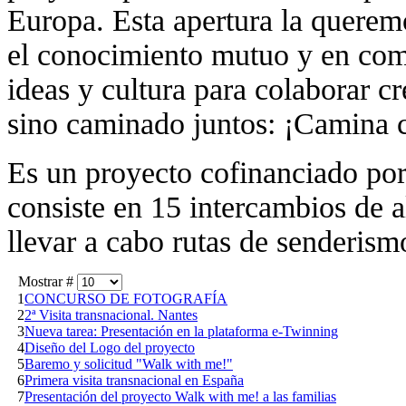
Europa. Esta apertura la querem
el conocimiento mutuo y en comp
ideas y cultura para colaborar cr
sino caminado juntos: ¡Camina
Es un proyecto cofinanciado po
consiste en 15 intercambios de 
llevar a cabo rutas de senderism
Mostrar #
1
CONCURSO DE FOTOGRAFÍA
2
2ª Visita transnacional. Nantes
3
Nueva tarea: Presentación en la plataforma e-Twinning
4
Diseño del Logo del proyecto
5
Baremo y solicitud "Walk with me!"
6
Primera visita transnacional en España
7
Presentación del proyecto Walk with me! a las familias